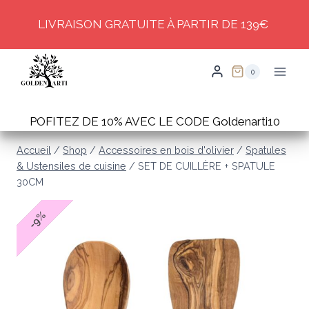
Skip
LIVRAISON GRATUITE À PARTIR DE 139€
to
content
0
POFITEZ DE 10% AVEC LE CODE Goldenarti10
Accueil
/
Shop
/
Accessoires en bois d'olivier
/
Spatules
& Ustensiles de cuisine
/
SET DE CUILLÈRE + SPATULE
30CM
%
9
-