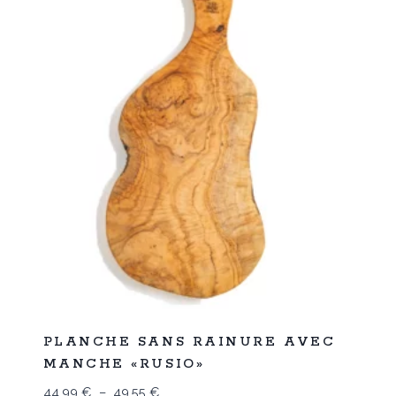
Promo
PLANCHE SANS RAINURE AVEC
MANCHE «RUSIO»
Plage
44,99
€
–
49,55
€