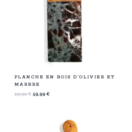
%
50
PLANCHE EN BOIS D’OLIVIER ET
-
MARBRE
Le
Le
119,99
€
59,99
€
prix
prix
initial
actuel
était :
est :
119,99 €.
59,99 €.