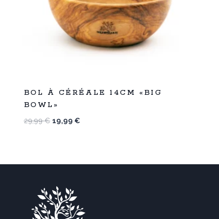
%
33
BOL À CÉRÉALE 14CM «BIG
-
BOWL»
Le
Le
29,99
€
19,99
€
prix
prix
initial
actuel
était :
est :
29,99 €.
19,99 €.