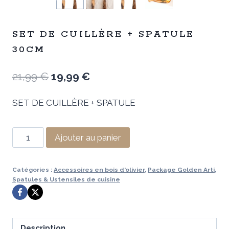
SET DE CUILLÈRE + SPATULE
30CM
Le
Le
21,99
€
19,99
€
prix
prix
SET DE CUILLÈRE + SPATULE
initial
actuel
était :
est :
quantité
Ajouter au panier
21,99 €.
19,99 €.
de
SET
Catégories :
Accessoires en bois d'olivier
,
Package Golden Arti
,
DE
Spatules & Ustensiles de cuisine
CUILLÈRE
+
SPATULE
Description