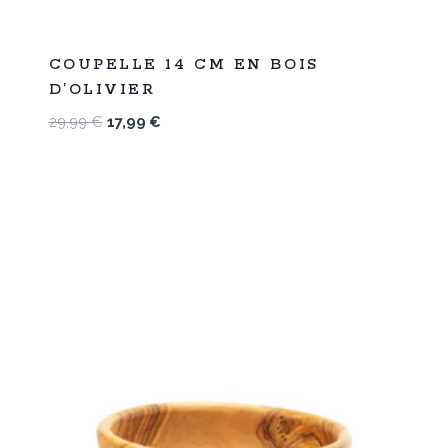
%
40
COUPELLE 14 CM EN BOIS
-
D’OLIVIER
Le
Le
29,99
€
17,99
€
prix
prix
initial
actuel
était :
est :
29,99 €.
17,99 €.