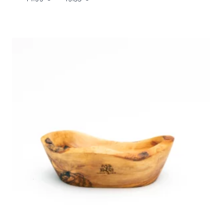
de
prix :
44,99 €
à
49,55 €