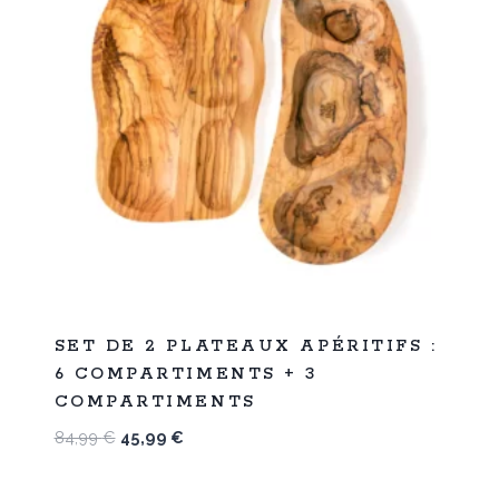
%
46
SET DE 2 PLATEAUX APÉRITIFS :
-
6 COMPARTIMENTS + 3
COMPARTIMENTS
Le
Le
84,99
€
45,99
€
prix
prix
initial
actuel