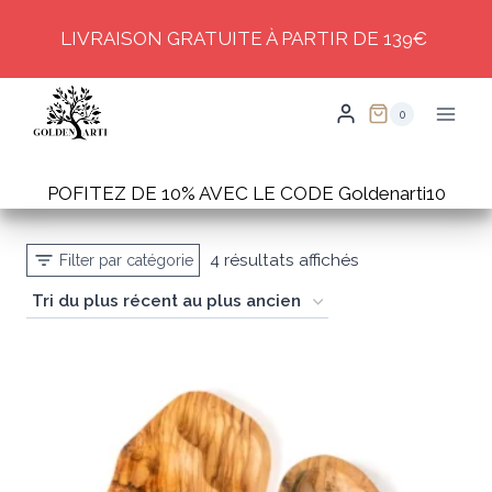
Skip
LIVRAISON GRATUITE À PARTIR DE 139€
to
content
0
POFITEZ DE 10% AVEC LE CODE Goldenarti10
Trié
4 résultats affichés
Filter par catégorie
du
plus
récent
au
plus
ancien