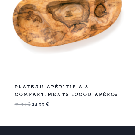
%
31
PLATEAU APÉRITIF À 3
-
COMPARTIMENTS «GOOD APÉRO»
Le
Le
35,99
€
24,99
€
prix
prix
initial
actuel
était :
est :
35,99 €.
24,99 €.