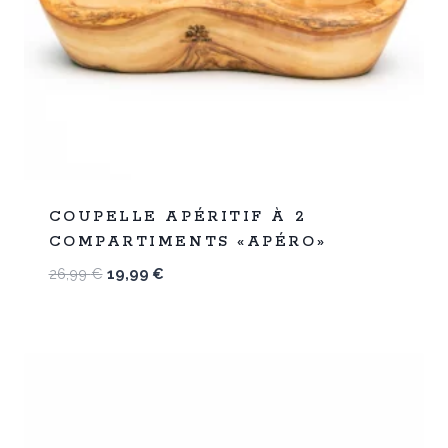
%
26
COUPELLE APÉRITIF À 2
-
COMPARTIMENTS «APÉRO»
Le
Le
26,99
€
19,99
€
prix
prix
initial
actuel
était :
est :
26,99 €.
19,99 €.