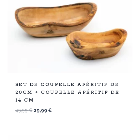
%
40
SET DE COUPELLE APÉRITIF DE
-
20CM + COUPELLE APÉRITIF DE
14 CM
Le
Le
49,99
€
29,99
€
prix
prix
initial
actuel
était :
est :
49,99 €.
29,99 €.