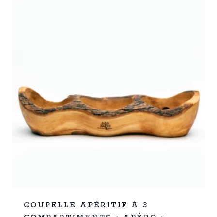
%
31
COUPELLE APÉRITIF À 3
-