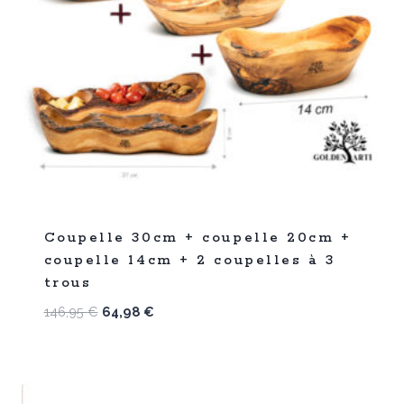
%
56
Coupelle 30cm + coupelle 20cm +
-
coupelle 14cm + 2 coupelles à 3
trous
Le
Le
146,95
€
64,98
€
prix
prix
initial
actuel
était :
est :
146,95 €.
64,98 €.