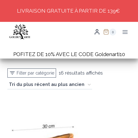
Skip
LIVRAISON GRATUITE À PARTIR DE 139€
to
content
0
POFITEZ DE 10% AVEC LE CODE Goldenarti10
Trié
16 résultats affichés
Filter par catégorie
du
plus
récent
au
plus
ancien