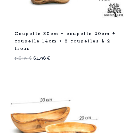
%
53
Coupelle 30cm + coupelle 20cm +
-
coupelle 14cm + 2 coupelles à 2
trous
Le
Le
138,95
€
64,98
€
prix
prix
initial
actuel
était :
est :
138,95 €.
64,98 €.