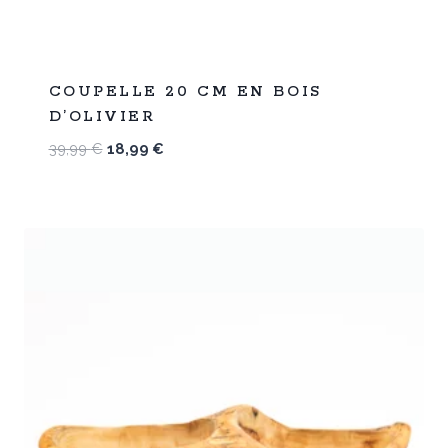
%
53
COUPELLE 20 CM EN BOIS
-
D’OLIVIER
Le
Le
39,99
€
18,99
€
prix
prix
initial
actuel
était :
est :
39,99 €.
18,99 €.