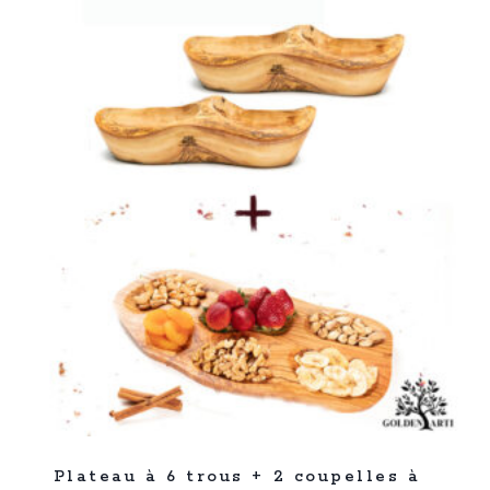
74,99 €.
49,99 €.
%
48
Plateau à 6 trous + 2 coupelles à
-