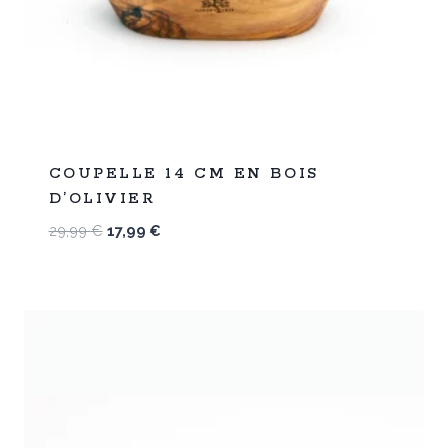
%
40
COUPELLE 14 CM EN BOIS
-
D’OLIVIER
Le
Le
29,99
€
17,99
€
prix
prix
initial
actuel
était :
est :
29,99 €.
17,99 €.