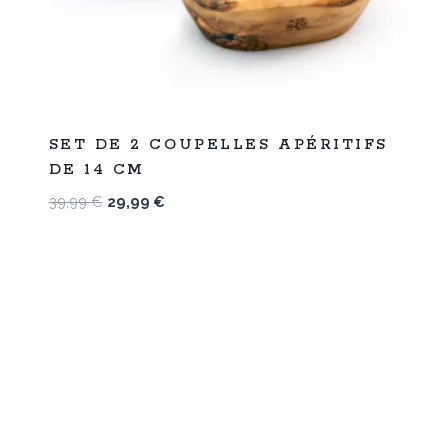
%
25
SET DE 2 COUPELLES APÉRITIFS
-
DE 14 CM
Le
Le
39,99
€
29,99
€
prix
prix
initial
actuel
était :
est :
39,99 €.
29,99 €.