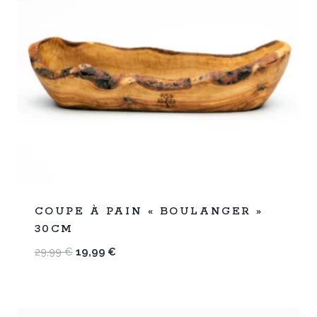
%
33
COUPE À PAIN « BOULANGER »
-
30CM
Le
Le
29,99
€
19,99
€
prix
prix
initial
actuel
était :
est :
29,99 €.
19,99 €.