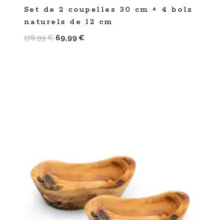
%
61
Set de 2 coupelles 30 cm + 4 bols
-
naturels de 12 cm
Le
Le
178,99
€
69,99
€
prix
prix
initial
actuel
était :
est :
178,99 €.
69,99 €.