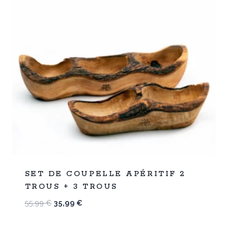
%
36
SET DE COUPELLE APÉRITIF 2
-
TROUS + 3 TROUS
Le
Le
55,99
€
35,99
€
prix
prix
initial
actuel