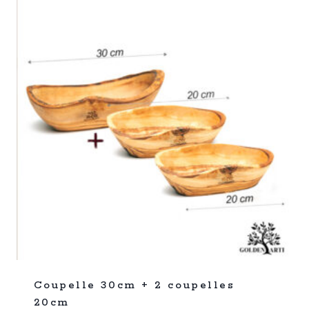
%
31
Coupelle 30cm + 2 coupelles
-
20cm