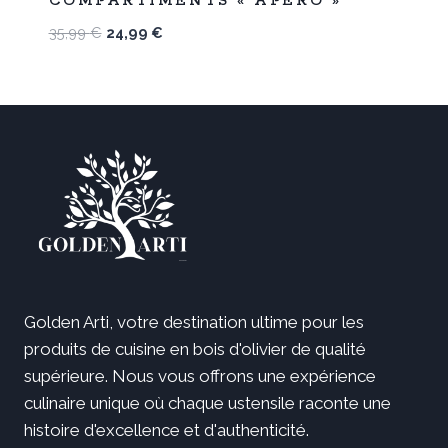
COMPARTIMENTS « APÉRO »
Le
Le
35,99
€
24,99
€
prix
prix
initial
actuel
était :
est :
35,99 €.
24,99 €.
Golden Arti, votre destination ultime pour les
produits de cuisine en bois d'olivier de qualité
supérieure. Nous vous offrons une expérience
culinaire unique où chaque ustensile raconte une
histoire d'excellence et d'authenticité.