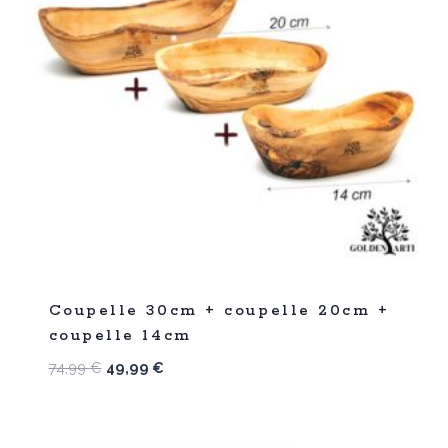
%
33
Coupelle 30cm + coupelle 20cm +
-
coupelle 14cm
Le
Le
74,99
€
49,99
€
prix
prix
initial
actuel
était :
est :