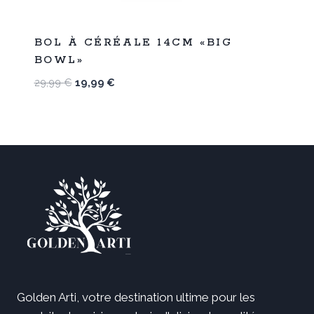
%
33
BOL À CÉRÉALE 14CM «BIG
-
BOWL»
Le
Le
29,99
€
19,99
€
prix
prix
initial
actuel
était :
est :
29,99 €.
19,99 €.
Golden Arti, votre destination ultime pour les