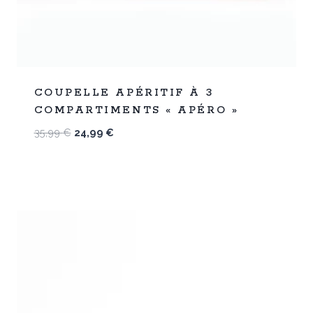
%
31
COUPELLE APÉRITIF À 3
-
COMPARTIMENTS « APÉRO »
Le
Le
35,99
€
24,99
€
prix
prix
initial
actuel
était :
est :
35,99 €.
24,99 €.