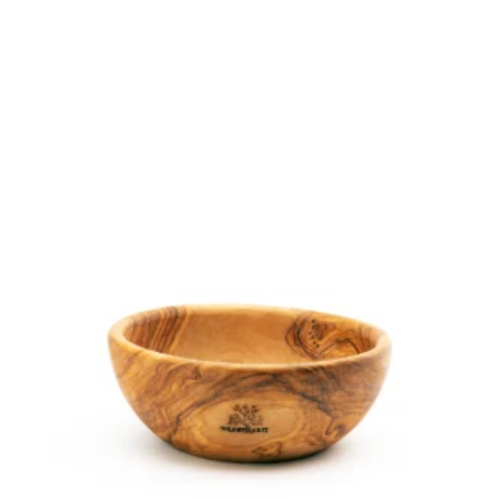
prix
prix
initial
actuel
était :
est :
54,99 €.
34,99 €.