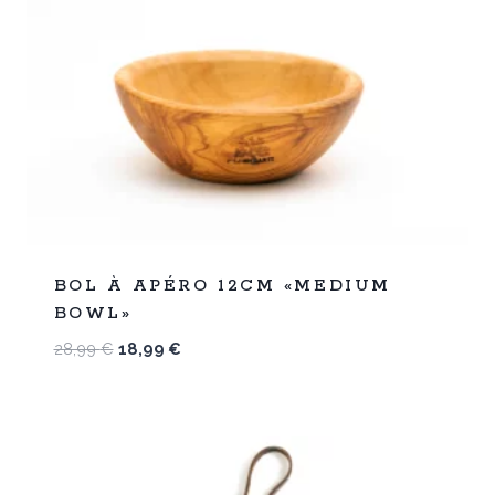
%
34
BOL À APÉRO 12CM «MEDIUM
-
BOWL»
Le
Le
28,99
€
18,99
€
prix
prix
initial
actuel
était :
est :
28,99 €.
18,99 €.