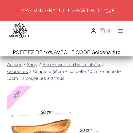
Skip
LIVRAISON GRATUITE À PARTIR DE 139€
to
content
0
POFITEZ DE 10% AVEC LE CODE Goldenarti10
Accueil
/
Shop
/
Accessoires en bois d'olivier
/
Coupelles
/
Coupelle 30cm + coupelle 20cm + coupelle
14cm + 2 coupelles à 2 trous
%
53
-