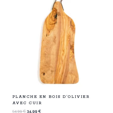
%
36
PLANCHE EN BOIS D’OLIVIER
-
AVEC CUIR
Le
Le
54,99
€
34,99
€