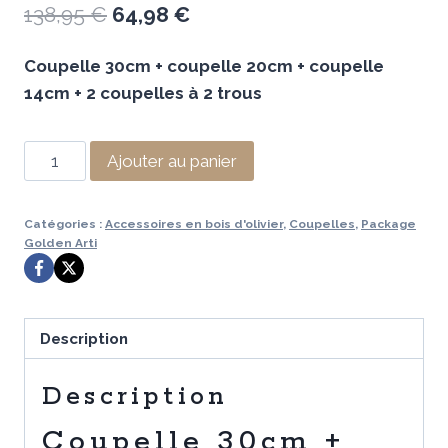
Le
Le
138,95
€
64,98
€
prix
prix
Coupelle 30cm + coupelle 20cm + coupelle
initial
actuel
14cm + 2 coupelles à 2 trous
était :
est :
138,95 €.
64,98 €.
quantité
Ajouter au panier
de
Coupelle
Catégories :
Accessoires en bois d'olivier
,
Coupelles
,
Package
30cm
Golden Arti
+
coupelle
20cm
Description
+
coupelle
Description
14cm
+
Coupelle 30cm +