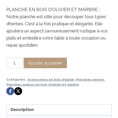
prix
prix
PLANCHE EN BOIS D’OLIVIER ET MARBRE :
initial
actuel
Notre planche est utile pour découper tous types
était :
est :
d’herbes. C’est à la fois pratique et élégante. Elle
129,99 €.
69,99 €.
ajoutera un aspect savoureusement rustique à vos
plats et embellira votre table à toute occasion ou
repas quotidien.
quantité
Ajouter au panier
de
PLANCHE
Catégories :
Accessoires en bois d'olivier
,
Planches apéros
,
EN
Planches apéros en bois d'olivier et marbre
BOIS
D'OLIVIER
ET
Description
MARBRE