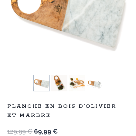
PLANCHE EN BOIS D’OLIVIER
ET MARBRE
Le
Le
129,99
€
69,99
€