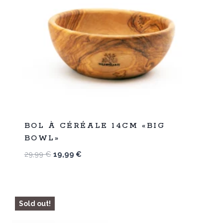
%
33
BOL À CÉRÉALE 14CM «BIG
-
BOWL»
Le
Le
29,99
€
19,99
€
prix
prix
initial
actuel
était :
est :
29,99 €.
19,99 €.
Sold out!