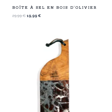
%
33
BOÎTE À SEL EN BOIS D’OLIVIER
-
Le
Le
29,99
€
19,99
€
prix
prix
initial
actuel
était :
est :
29,99 €.
19,99 €.