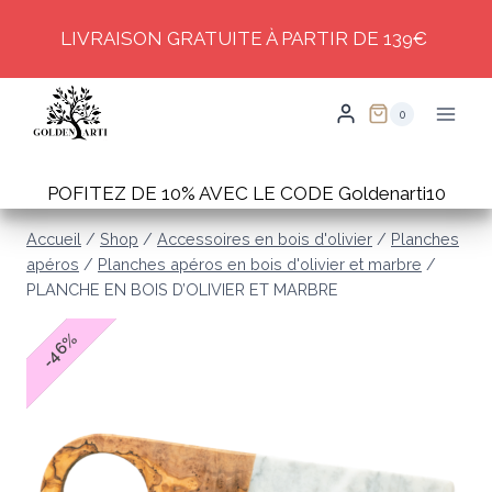
Skip
LIVRAISON GRATUITE À PARTIR DE 139€
to
content
0
POFITEZ DE 10% AVEC LE CODE Goldenarti10
Accueil
/
Shop
/
Accessoires en bois d'olivier
/
Planches
apéros
/
Planches apéros en bois d'olivier et marbre
/
PLANCHE EN BOIS D’OLIVIER ET MARBRE
%
46
-