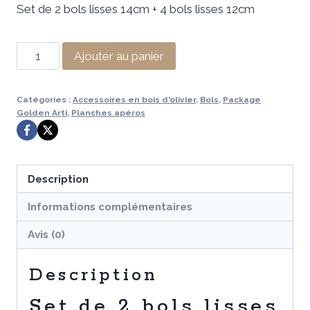
Set de 2 bols lisses 14cm + 4 bols lisses 12cm
initial
actuel
était :
est :
quantité
Ajouter au panier
175,99 €.
64,99 €.
de
Set
Catégories :
Accessoires en bois d'olivier
,
Bols
,
Package
de
Golden Arti
,
Planches apéros
2
bols
lisses
Description
14cm
+
Informations complémentaires
4
Avis (0)
bols
lisses
Description
12cm
Set de 2 bols lisses