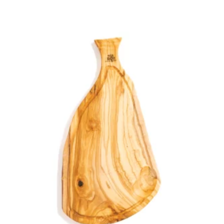
prix
prix
initial
actuel
était :
est :
119,99 €.
59,99 €.