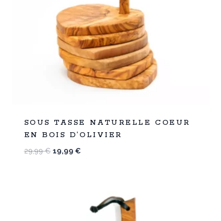
%
33
SOUS TASSE NATURELLE COEUR
-
EN BOIS D’OLIVIER
Le
Le
29,99
€
19,99
€
prix
prix
initial
actuel
était :
est :
29,99 €.
19,99 €.