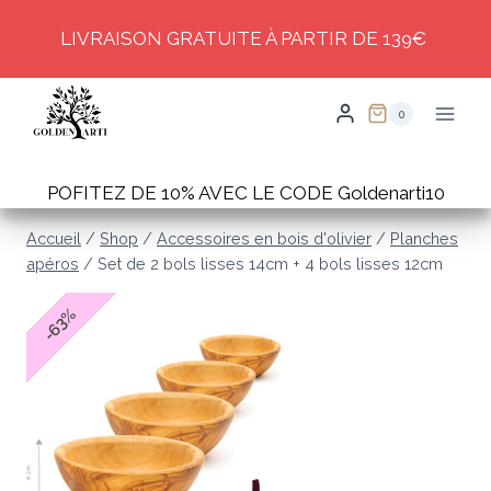
Skip
LIVRAISON GRATUITE À PARTIR DE 139€
to
content
0
POFITEZ DE 10% AVEC LE CODE Goldenarti10
Accueil
/
Shop
/
Accessoires en bois d'olivier
/
Planches
apéros
/
Set de 2 bols lisses 14cm + 4 bols lisses 12cm
%
63
-