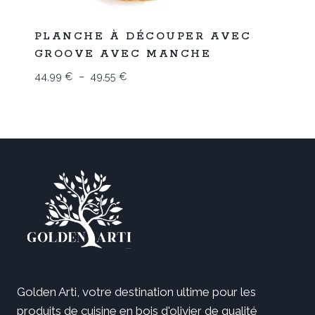
Promo
PLANCHE À DÉCOUPER AVEC
GROOVE AVEC MANCHE
Plage
44,99
€
–
49,55
€
de
prix :
44,99 €
à
49,55 €
Golden Arti, votre destination ultime pour les
produits de cuisine en bois d'olivier de qualité