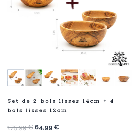
Set de 2 bols lisses 14cm + 4
bols lisses 12cm
Le
Le
175,99
€
64,99
€
prix
prix