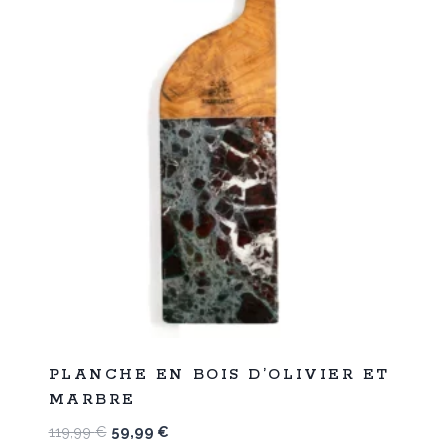
%
50
PLANCHE EN BOIS D’OLIVIER ET
-
MARBRE
Le
Le
119,99
€
59,99
€