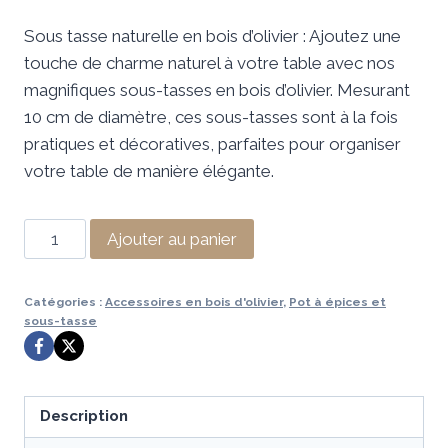
prix
prix
Sous tasse naturelle en bois d’olivier : Ajoutez une
initial
actuel
touche de charme naturel à votre table avec nos
était :
est :
magnifiques sous-tasses en bois d’olivier. Mesurant
35,99 €.
24,99 €.
10 cm de diamètre, ces sous-tasses sont à la fois
pratiques et décoratives, parfaites pour organiser
votre table de manière élégante.
quantité
Ajouter au panier
de
SOUS
Catégories :
Accessoires en bois d'olivier
,
Pot à épices et
TASSE
sous-tasse
NATURELLE
EN
BOIS
Description
D'OLIVIER