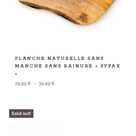
%
25
PLANCHE NATURELLE SANS
-
MANCHE SANS RAINURE « SYFAX
»
Plage
29,99
€
–
39,99
€
de
prix :
29,99 €
à
Sold out!
39,99 €