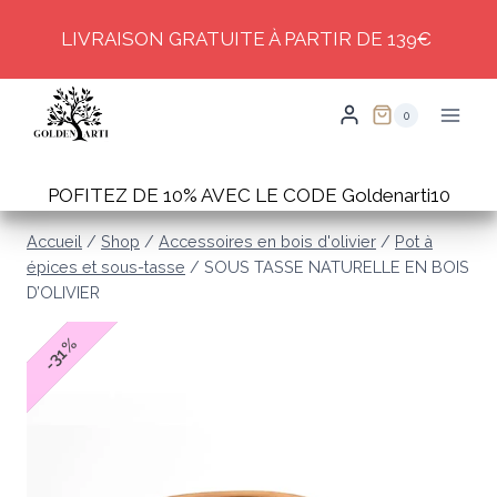
Skip
LIVRAISON GRATUITE À PARTIR DE 139€
to
content
0
POFITEZ DE 10% AVEC LE CODE Goldenarti10
Accueil
/
Shop
/
Accessoires en bois d'olivier
/
Pot à
épices et sous-tasse
/
SOUS TASSE NATURELLE EN BOIS
D’OLIVIER
%
31
-