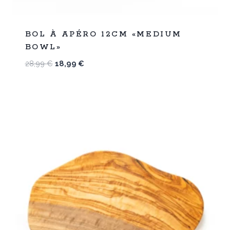
%
34
BOL À APÉRO 12CM «MEDIUM
-
BOWL»
Le
Le
28,99
€
18,99
€
prix
prix
initial
actuel
était :
est :
28,99 €.
18,99 €.