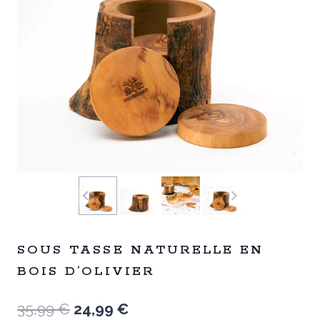
SOUS TASSE NATURELLE EN
BOIS D’OLIVIER
Le
Le
35,99
€
24,99
€