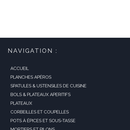
était :
est :
de
29,99 €.
17,99 €.
prix :
34,99 €
à
39,99 €
NAVIGATION :
ACCUEIL
PLANCHES APÉROS
SPATULES & USTENSILES DE CUISINE
BOLS & PLATEAUX APERITIFS
PLATEAUX
CORBEILLES ET COUPELLES
POTS À ÉPICES ET SOUS-TASSE
MORTIERS ET PILONS