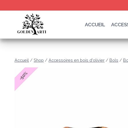
Skip
to
content
ACCUEIL
ACCESS
Accueil
/
Shop
/
Accessoires en bois d'olivier
/
Bols
/
Bo
%
50
-