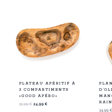
%
%
31
22
PLATEAU APÉRITIF À
PLAN
-
-
3 COMPARTIMENTS
D’OL
«GOOD APÉRO»
MAN
RAI
Le
Le
35,99
€
24,99
€
prix
prix
34,99