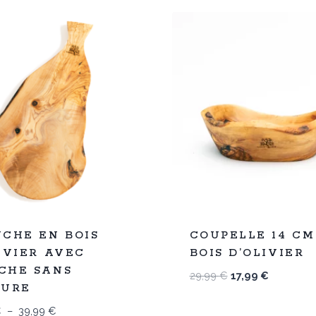
%
40
CHE EN BOIS
COUPELLE 14 CM
-
IVIER AVEC
BOIS D’OLIVIER
CHE SANS
Le
Le
29,99
€
17,99
€
NURE
prix
prix
initial
actuel
Plage
€
–
39,99
€