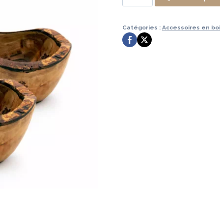
79,99 €.
39,9
de
SET
Catégories :
Accessoires en bois
DE
4
BOLS
À
SAUCE
RUSTIQUES
8
CM