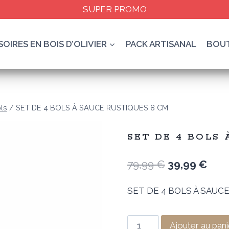
SUPER PROMO
OIRES EN BOIS D’OLIVIER
PACK ARTISANAL
BOU
ls
/
SET DE 4 BOLS À SAUCE RUSTIQUES 8 CM
SET DE 4 BOLS
Le
Le
79,99
€
39,99
€
prix
prix
SET DE 4 BOLS À SAUC
initial
actu
était :
est :
quantité
Ajouter au pani