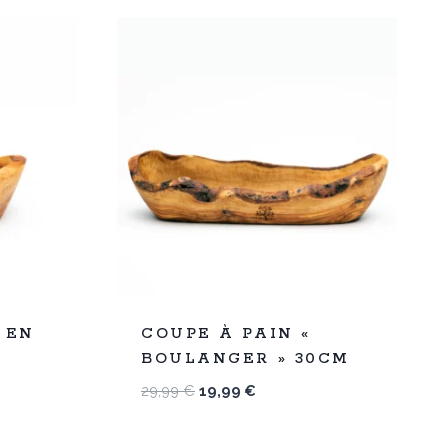
%
33
 EN
COUPE À PAIN «
-
BOULANGER » 30CM
Le
Le
29,99
€
19,99
€
prix
prix
initial
actuel