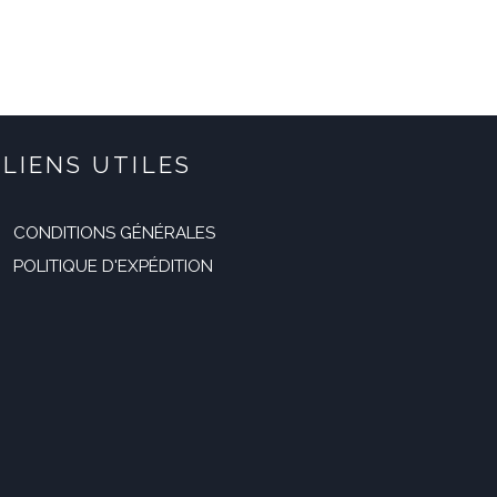
initial
actuel
était :
est :
119,99 €.
59,99 €.
LIENS UTILES
CONDITIONS GÉNÉRALES
POLITIQUE D'EXPÉDITION