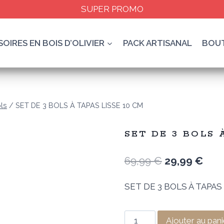
SUPER PROMO
OIRES EN BOIS D’OLIVIER
PACK ARTISANAL
BOU
ls
/
SET DE 3 BOLS À TAPAS LISSE 10 CM
SET DE 3 BOLS 
Le
Le
69,99
€
29,99
€
prix
prix
SET DE 3 BOLS À TAPAS
initial
actu
était :
est :
quantité
Ajouter au pani