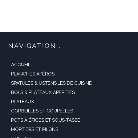
était :
est :
initial
actuel
29,99 €.
19,99 €.
était :
est :
35,99 €.
24,99 €.
NAVIGATION :
ACCUEIL
PLANCHES APÉROS
SPATULES & USTENSILES DE CUISINE
BOLS & PLATEAUX APERITIFS
PLATEAUX
CORBEILLES ET COUPELLES
POTS À ÉPICES ET SOUS-TASSE
MORTIERS ET PILONS