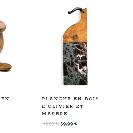
%
50
 EN
PLANCHE EN BOIS
-
D’OLIVIER ET
MARBRE
Le
Le
119,99
€
59,99
€
prix
prix