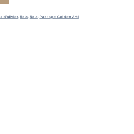
9 €.
 d'olivier
,
Bols
,
Bols
,
Package Golden Arti