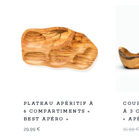
Promo
%
31
PLATEAU APÉRITIF À
COUP
-
6 COMPARTIMENTS «
À 3
BEST APÉRO »
« AP
29,99
€
35,99