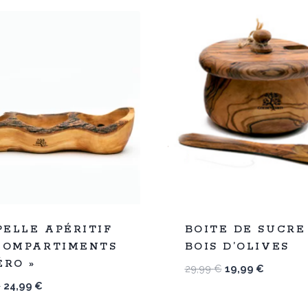
%
33
ELLE APÉRITIF
BOITE DE SUCRE
-
 COMPARTIMENTS
BOIS D’OLIVES
ÉRO »
Le
Le
29,99
€
19,99
€
prix
prix
Le
Le
€
24,99
€
initial
actuel
prix
prix