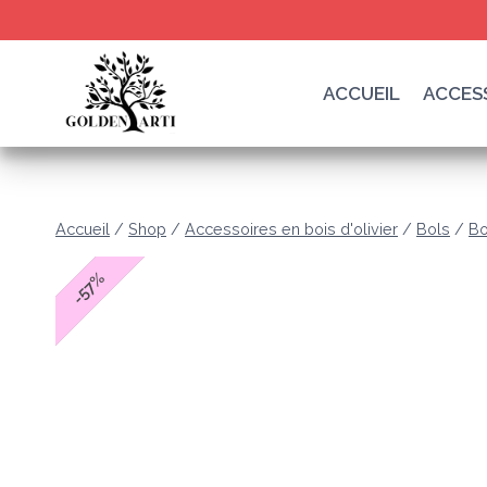
Skip
to
content
ACCUEIL
ACCESS
Accueil
/
Shop
/
Accessoires en bois d'olivier
/
Bols
/
Bo
%
57
-