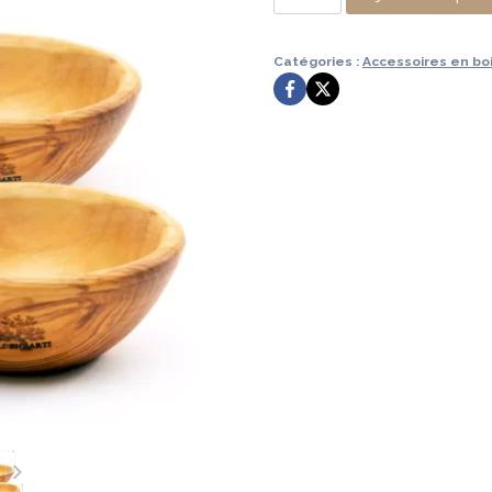
69,99 €.
29,9
de
SET
Catégories :
Accessoires en bois
DE
3
BOLS
À
TAPAS
LISSE
10
CM