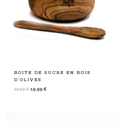
%
33
BOITE DE SUCRE EN BOIS
-
D’OLIVES
Le
Le
29,99
€
19,99
€
prix
prix
initial
actuel
était :
est :
29,99 €.
19,99 €.