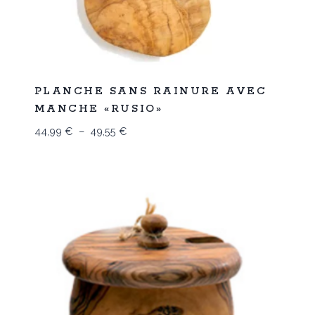
Promo
PLANCHE SANS RAINURE AVEC
MANCHE «RUSIO»
Plage
44,99
€
–
49,55
€
de
prix :
44,99 €
à
49,55 €