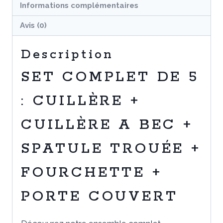
+
Informations complémentaires
CUILLÈRE
Avis (0)
A
BEC
Description
+
SPATULE
SET COMPLET DE 5
TROUÉE
+
: CUILLÈRE +
FOURCHETTE
CUILLÈRE A BEC +
+
PORTE
SPATULE TROUÉE +
COUVERT
FOURCHETTE +
PORTE COUVERT