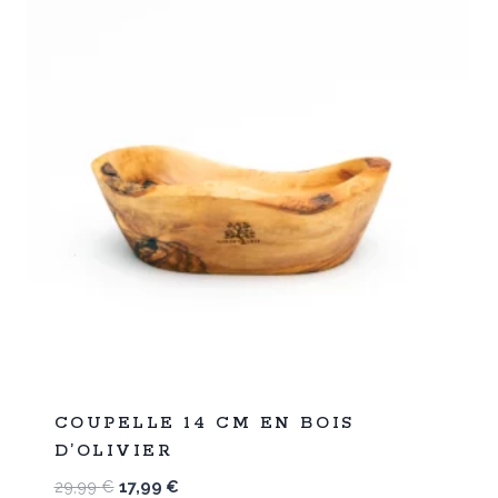
%
40
COUPELLE 14 CM EN BOIS
-
D’OLIVIER
Le
Le
29,99
€
17,99
€