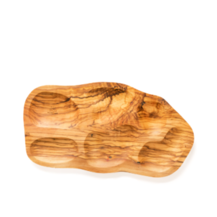
prix
prix
initial
actuel
était :
est :
29,99 €.
17,99 €.