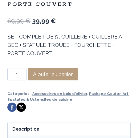
PORTE COUVERT
Le
Le
69,99
€
39,99
€
prix
prix
SET COMPLET DE 5 : CUILLÈRE + CUILLÈRE A
initial
actuel
BEC + SPATULE TROUÉE + FOURCHETTE +
était :
est :
PORTE COUVERT
69,99 €.
39,99 €.
quantité
Ajouter au panier
de
SET
Catégories :
Accessoires en bois d'olivier
,
Package Golden Arti
,
COMPLET
Spatules & Ustensiles de cuisine
DE
5
:
Description
CUILLÈRE