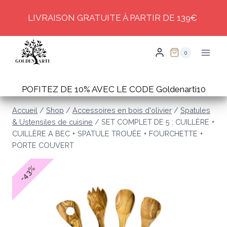
Skip
LIVRAISON GRATUITE À PARTIR DE 139€
to
content
0
POFITEZ DE 10% AVEC LE CODE Goldenarti10
Accueil
/
Shop
/
Accessoires en bois d'olivier
/
Spatules
& Ustensiles de cuisine
/
SET COMPLET DE 5 : CUILLÈRE +
CUILLÈRE A BEC + SPATULE TROUÉE + FOURCHETTE +
PORTE COUVERT
%
43
-