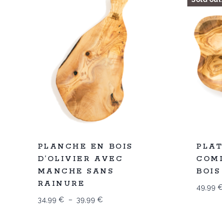
Promo
%
22
PLANCHE EN BOIS
PLA
-
D’OLIVIER AVEC
COM
MANCHE SANS
BOIS
RAINURE
49,99
Plage
34,99
€
–
39,99
€
de
prix :