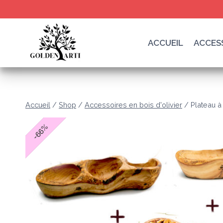
Skip
to
content
ACCUEIL
ACCESS
Accueil
/
Shop
/
Accessoires en bois d'olivier
/
Plateau à
%
66
-