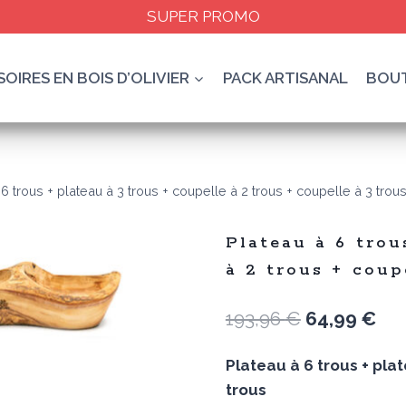
SUPER PROMO
OIRES EN BOIS D’OLIVIER
PACK ARTISANAL
BOU
 6 trous + plateau à 3 trous + coupelle à 2 trous + coupelle à 3 trou
Plateau à 6 trou
à 2 trous + coup
Le
Le
193,96
€
64,99
€
prix
pri
Plateau à 6 trous + plat
initial
act
trous