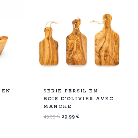
%
40
 EN
SÉRIE PERSIL EN
-
BOIS D’OLIVIER AVEC
MANCHE
Le
Le
49,99
€
29,99
€
prix
prix
initial
actuel
était :
est :