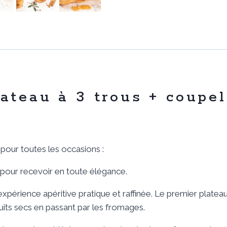
+
coupelle
à
3
trous
lateau à 3 trous + coupel
pour toutes les occasions :
it pour recevoir en toute élégance.
 expérience apéritive pratique et raffinée. Le premier pla
ruits secs en passant par les fromages.