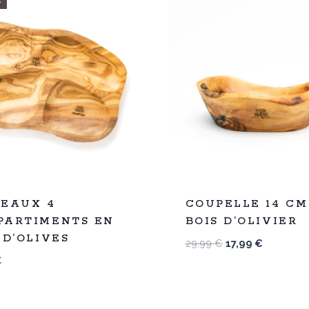
%
40
TEAUX 4
COUPELLE 14 CM
-
PARTIMENTS EN
BOIS D’OLIVIER
 D’OLIVES
Le
Le
29,99
€
17,99
€
prix
prix
€
initial
actuel
était :
est :
29,99 €.
17,99 €.