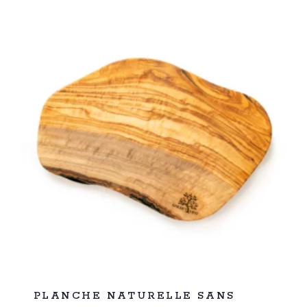
29,99 €.
19,99 €.
%
25
PLANCHE NATURELLE SANS
-