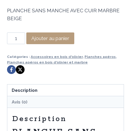
prix
prix
PLANCHE SANS MANCHE AVEC CUIR MARBRE
initial
actuel
BEIGE
était :
est :
119,99 €.
59,99 €.
quantité
Ajouter au panier
de
PLANCHE
Catégories :
Accessoires en bois d'olivier
,
Planches apéros
,
SANS
Planches apéros en bois d'olivier et marbre
MANCHE
AVEC
CUIR
Description
MARBRE
BEIGE
Avis (0)
Description