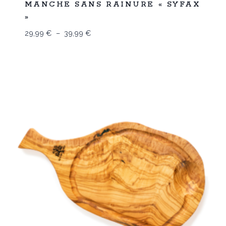
MANCHE SANS RAINURE « SYFAX
»
Plage
29,99
€
–
39,99
€
de
prix :
29,99 €
à
39,99 €