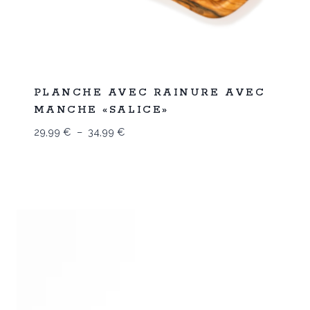
%
33
PLANCHE AVEC RAINURE AVEC
-
MANCHE «SALICE»
Plage
29,99
€
–
34,99
€
de
prix :
29,99 €
à
34,99 €