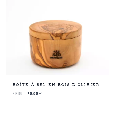
%
33
BOÎTE À SEL EN BOIS D’OLIVIER
-
Le
Le
29,99
€
19,99
€
prix
prix
initial
actuel
était :
est :