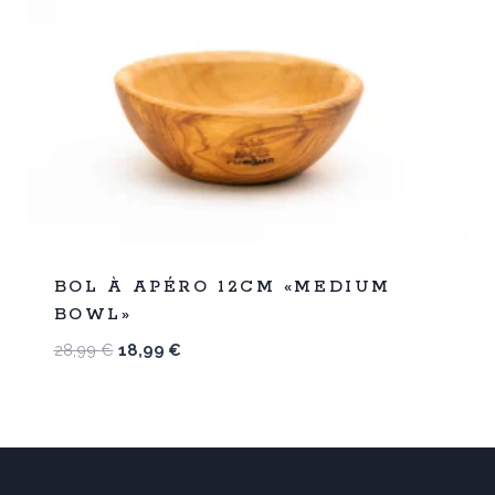
%
34
BOL À APÉRO 12CM «MEDIUM
-
BOWL»
Le
Le
28,99
€
18,99
€
prix
prix
initial
actuel
était :
est :
28,99 €.
18,99 €.