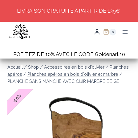
Skip
LIVRAISON GRATUITE À PARTIR DE 139€
to
content
0
POFITEZ DE 10% AVEC LE CODE Goldenarti10
Accueil
/
Shop
/
Accessoires en bois d'olivier
/
Planches
apéros
/
Planches apéros en bois d'olivier et marbre
/
PLANCHE SANS MANCHE AVEC CUIR MARBRE BEIGE
%
50
-