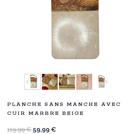
PLANCHE SANS MANCHE AVEC
CUIR MARBRE BEIGE
Le
Le
119,99
€
59,99
€