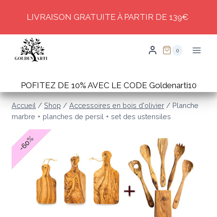
Skip
LIVRAISON GRATUITE À PARTIR DE 139€
to
content
0
POFITEZ DE 10% AVEC LE CODE Goldenarti10
Accueil
/
Shop
/
Accessoires en bois d'olivier
/
Planche
marbre + planches de persil + set des ustensiles
%
60
-