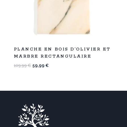
%
45
PLANCHE EN BOIS D’OLIVIER ET
-
MARBRE RECTANGULAIRE
Le
Le
109,99
€
59,99
€
prix
prix
initial
actuel
était :
est :
109,99 €.
59,99 €.