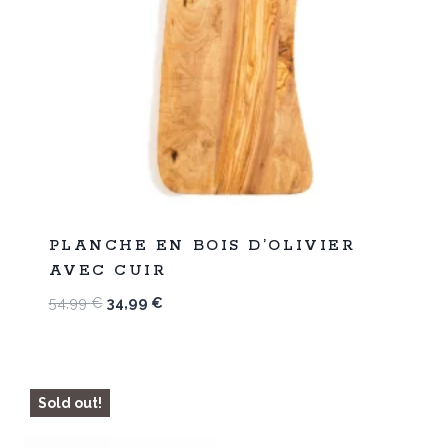
%
36
PLANCHE EN BOIS D’OLIVIER
-
AVEC CUIR
Le
Le
54,99
€
34,99
€
prix
prix
initial
actuel
était :
est :
54,99 €.
34,99 €.
Sold out!