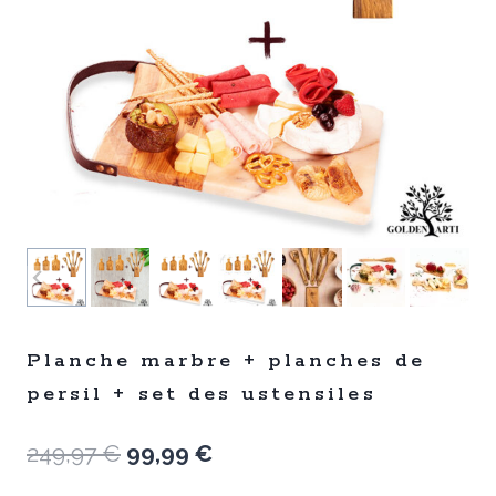
Planche marbre + planches de
persil + set des ustensiles
Le
Le
249,97
€
99,99
€
prix
prix