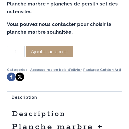
Planche marbre + planches de persil + set des
initial
actuel
ustensiles
était :
est :
Vous pouvez nous contacter pour choisir la
249,97 €.
99,99 €.
planche marbre souhaitée.
quantité
Ajouter au panier
de
Planche
Catégories :
Accessoires en bois d'olivier
,
Package Golden Arti
marbre
+
planches
de
Description
persil
+
Description
set
Planche marbre +
des