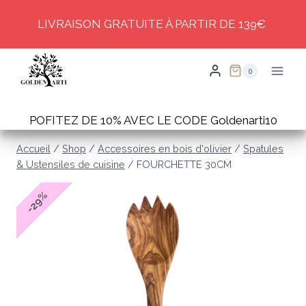
Skip
LIVRAISON GRATUITE À PARTIR DE 139€
to
content
0
POFITEZ DE 10% AVEC LE CODE Goldenarti10
Accueil
/
Shop
/
Accessoires en bois d'olivier
/
Spatules
& Ustensiles de cuisine
/
FOURCHETTE 30CM
%
29
-