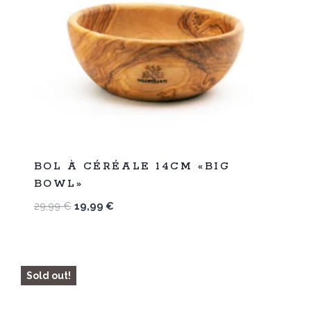
%
33
BOL À CÉRÉALE 14CM «BIG
-
BOWL»
Le
Le
29,99
€
19,99
€
prix
prix
initial
actuel
était :
est :
29,99 €.
19,99 €.
Sold out!