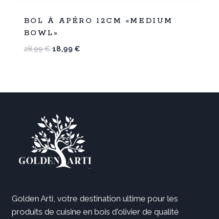
%
34
BOL À APÉRO 12CM «MEDIUM
-
BOWL»
Le
Le
28,99
€
18,99
€
prix
prix
initial
actuel
était :
est :
28,99 €.
18,99 €.
Golden Arti, votre destination ultime pour les
produits de cuisine en bois d'olivier de qualité