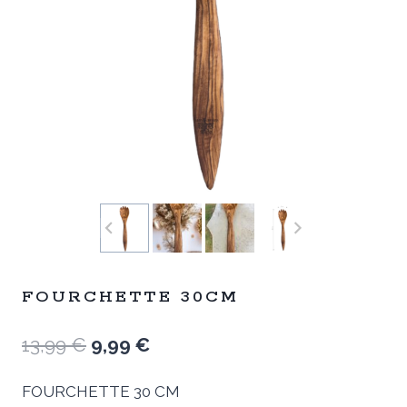
FOURCHETTE 30CM
Le
Le
13,99
€
9,99
€
prix
prix
FOURCHETTE 30 CM
initial
actuel