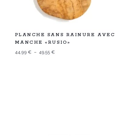
Promo
PLANCHE SANS RAINURE AVEC
MANCHE «RUSIO»
Plage
44,99
€
–
49,55
€
de
prix :
44,99 €
à
49,55 €