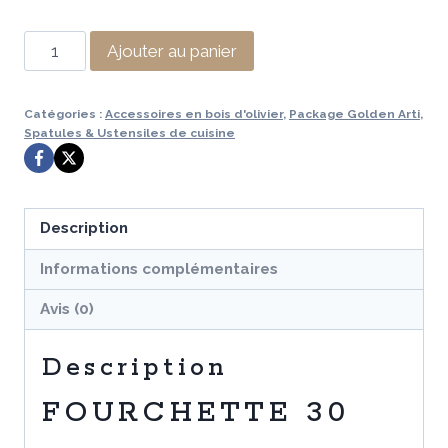
était :
est :
quantité
Ajouter au panier
13,99 €.
9,99 €.
de
FOURCHETTE
Catégories :
Accessoires en bois d'olivier
,
Package Golden Arti
,
30CM
Spatules & Ustensiles de cuisine
Description
Informations complémentaires
Avis (0)
Description
FOURCHETTE 30