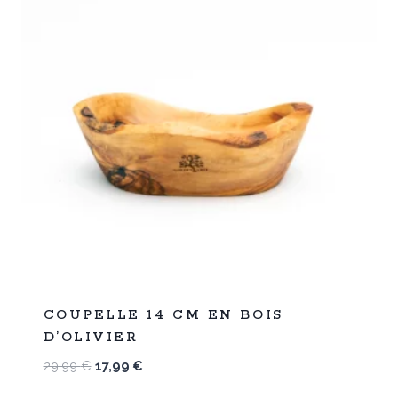
%
40
COUPELLE 14 CM EN BOIS
-
D’OLIVIER
Le
Le
29,99
€
17,99
€
prix
prix