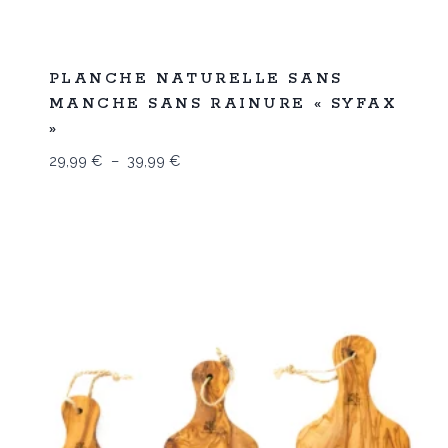
%
25
PLANCHE NATURELLE SANS
-
MANCHE SANS RAINURE « SYFAX
»
Plage
29,99
€
–
39,99
€
de
prix :
29,99 €
à
39,99 €