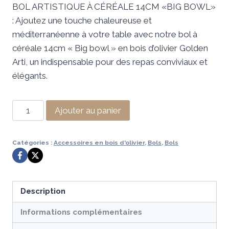
BOL ARTISTIQUE À CÉRÉALE 14CM «BIG BOWL»
initial
actuel
: Ajoutez une touche chaleureuse et
était :
est :
méditerranéenne à votre table avec notre bol à
29,99 €.
19,99 €.
céréale 14cm « Big bowl » en bois d’olivier Golden
Arti, un indispensable pour des repas conviviaux et
élégants.
quantité
Ajouter au panier
de
BOL
Catégories :
Accessoires en bois d'olivier
,
Bols
,
Bols
ARTISTIQUE
À
CÉRÉALE
14CM
Description
«BIG
Informations complémentaires
BOWL»