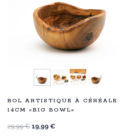
BOL ARTISTIQUE À CÉRÉALE
14CM «BIG BOWL»
Le
Le
29,99
€
19,99
€
prix
prix