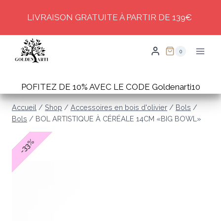
Skip
LIVRAISON GRATUITE À PARTIR DE 139€
to
content
0
POFITEZ DE 10% AVEC LE CODE Goldenarti10
Accueil
/
Shop
/
Accessoires en bois d'olivier
/
Bols
/
Bols
/
BOL ARTISTIQUE À CÉRÉALE 14CM «BIG BOWL»
%
33
-