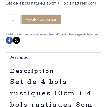
Set de 4 bols naturels 10cm + 4 bols naturels 8cm
initial
actuel
était :
est :
quantité
Ajouter au panier
219,99 €.
59,99 €.
de
Set
Catégories :
Accessoires en bois d'olivier
,
Package Golden Arti
de
4
bols
rustiques
Description
10cm
+
Description
4
Set de 4 bols
bols
rustiques
rustiques 10cm + 4
8cm
bols rustiques 8cm