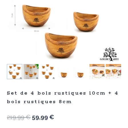
Set de 4 bols rustiques 10cm + 4
bols rustiques 8cm
Le
Le
219,99
€
59,99
€
prix
prix