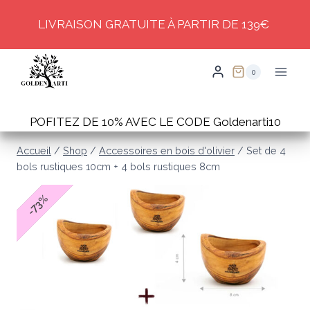
Skip
LIVRAISON GRATUITE À PARTIR DE 139€
to
content
0
POFITEZ DE 10% AVEC LE CODE Goldenarti10
Accueil
/
Shop
/
Accessoires en bois d'olivier
/
Set de 4
bols rustiques 10cm + 4 bols rustiques 8cm
%
73
-