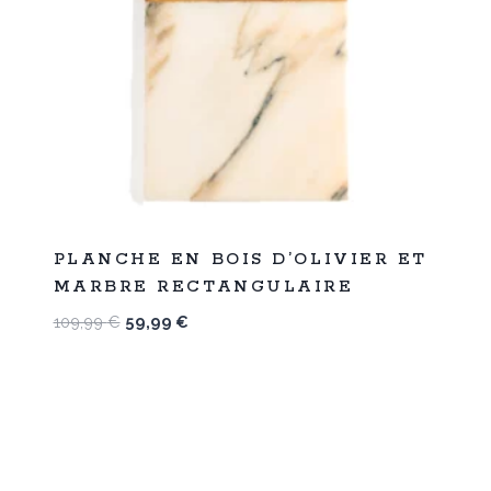
%
45
PLANCHE EN BOIS D’OLIVIER ET
-
MARBRE RECTANGULAIRE
Le
Le
109,99
€
59,99
€
prix
prix
initial
actuel
était :
est :
109,99 €.
59,99 €.