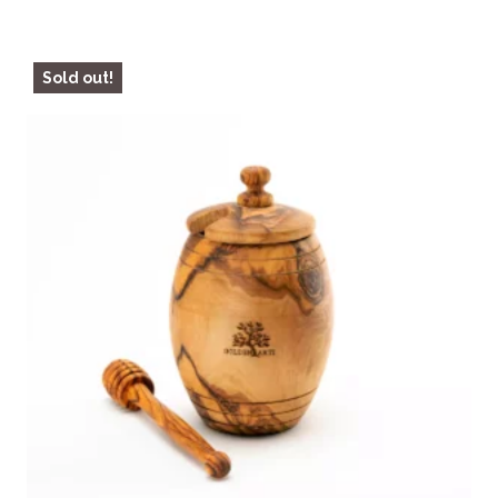
initial
actuel
était :
est :
129,99 €.
69,99 €.
Sold out!