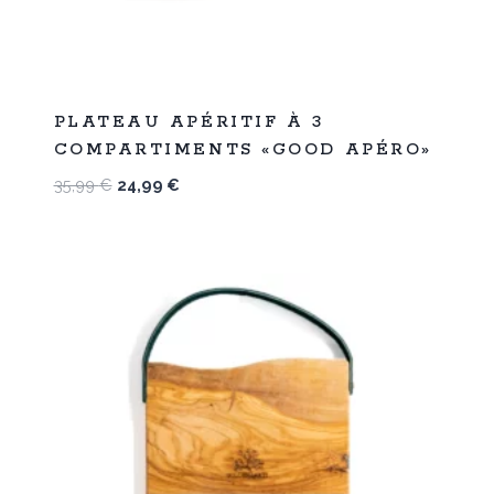
%
31
PLATEAU APÉRITIF À 3
-
COMPARTIMENTS «GOOD APÉRO»
Le
Le
35,99
€
24,99
€
prix
prix
initial
actuel
était :
est :
35,99 €.
24,99 €.