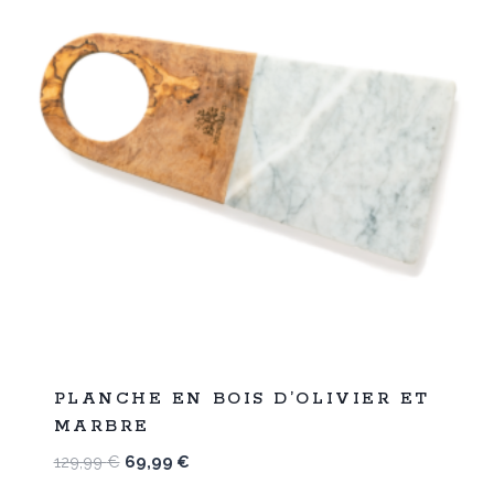
%
46
PLANCHE EN BOIS D’OLIVIER ET
-
MARBRE
Le
Le
129,99
€
69,99
€
prix
prix