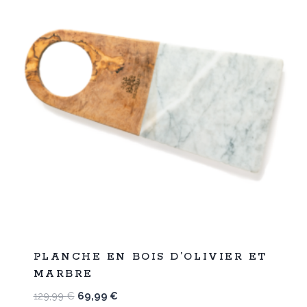
%
46
PLANCHE EN BOIS D’OLIVIER ET
-
MARBRE
Le
Le
129,99
€
69,99
€