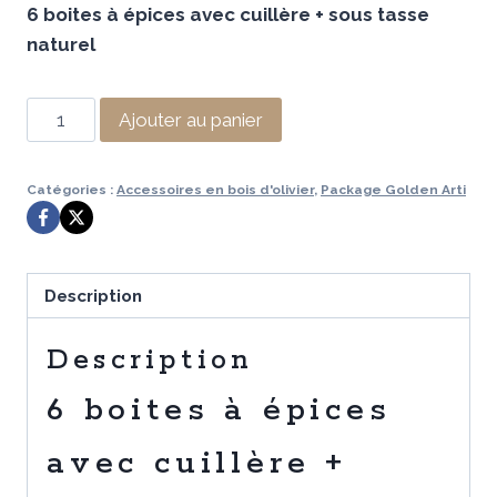
6 boites à épices avec cuillère + sous tasse
initial
actuel
naturel
était :
est :
215,93 €.
79,99 €.
quantité
Ajouter au panier
de
6
Catégories :
Accessoires en bois d'olivier
,
Package Golden Arti
boites
à
épices
avec
Description
cuillère
+
Description
sous
6 boites à épices
tasses
naturelles
avec cuillère +