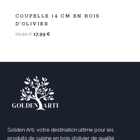
%
40
COUPELLE 14 CM EN BOIS
-
D’OLIVIER
Le
Le
29,99
€
17,99
€
prix
prix
initial
actuel
était :
est :
29,99 €.
17,99 €.
Golden Arti, votre destination ultime pour les
produits de cuisine en bois d'olivier de qualité