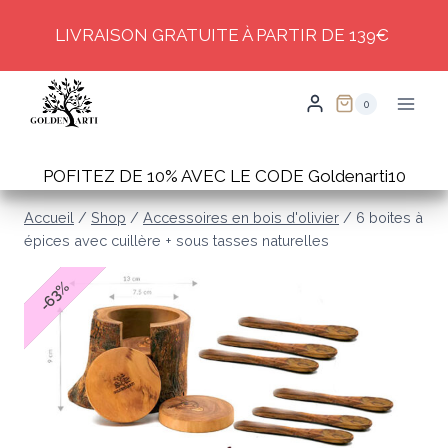
Skip
LIVRAISON GRATUITE À PARTIR DE 139€
to
content
0
POFITEZ DE 10% AVEC LE CODE Goldenarti10
Accueil
/
Shop
/
Accessoires en bois d'olivier
/
6 boites à
épices avec cuillère + sous tasses naturelles
%
63
-