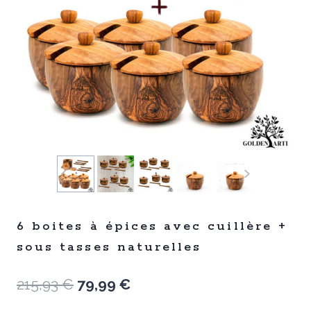
6 boites à épices avec cuillère +
sous tasses naturelles
Le
Le
215,93
€
79,99
€
prix
prix