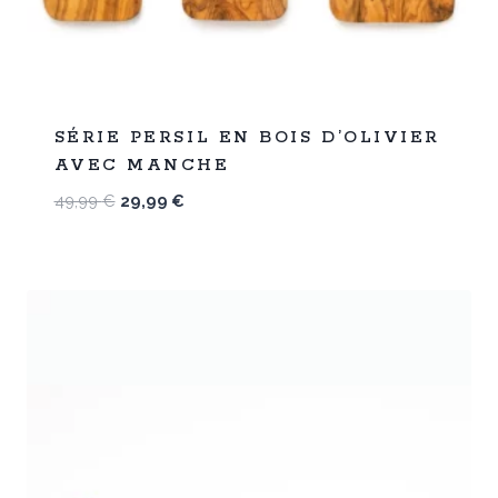
%
40
SÉRIE PERSIL EN BOIS D’OLIVIER
-
AVEC MANCHE
Le
Le
49,99
€
29,99
€
prix
prix
initial
actuel
était :
est :
49,99 €.
29,99 €.