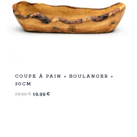
%
33
COUPE À PAIN « BOULANGER »
-
30CM
Le
Le
29,99
€
19,99
€
prix
prix
initial
actuel
était :
est :
29,99 €.
19,99 €.