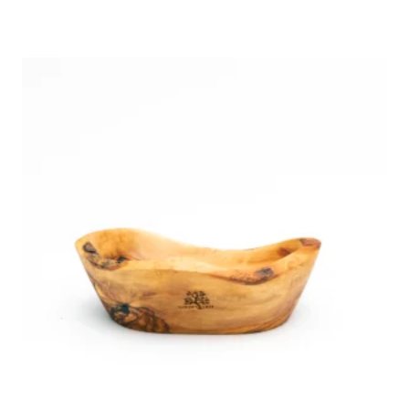
prix
prix
initial
actuel
était :
est :
129,99 €.
69,99 €.