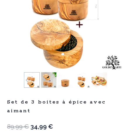
Set de 3 boites à épice avec
aimant
Le
Le
89,99
€
34,99
€