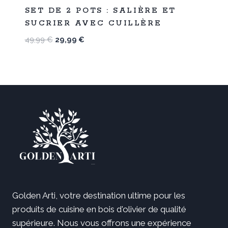
%
40
SET DE 2 POTS : SALIÈRE ET
-
SUCRIER AVEC CUILLÈRE
Le
Le
49,99
€
29,99
€
prix
prix
initial
actuel
était :
est :
49,99 €.
29,99 €.
Golden Arti, votre destination ultime pour les
produits de cuisine en bois d'olivier de qualité
supérieure. Nous vous offrons une expérience