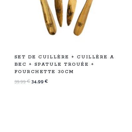
%
13
SET DE CUILLÈRE + CUILLÈRE A
-
BEC + SPATULE TROUÉE +
FOURCHETTE 30CM
Le
Le
39,99
€
34,99
€
prix
prix
initial
actuel
était :
est :
39,99 €.
34,99 €.