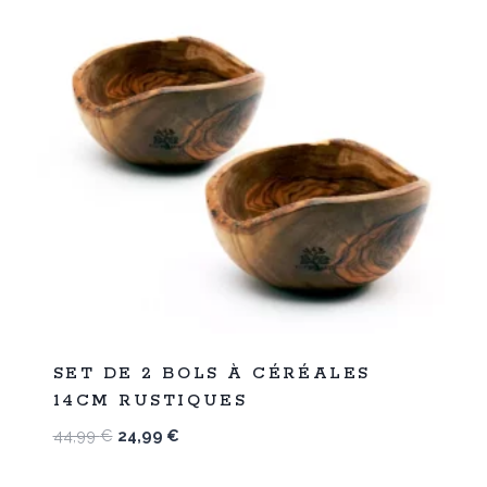
%
44
SET DE 2 BOLS À CÉRÉALES
-
14CM RUSTIQUES
Le
Le
44,99
€
24,99
€
prix
prix
initial
actuel