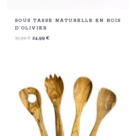
%
31
SOUS TASSE NATURELLE EN BOIS
-
D’OLIVIER
Le
Le
35,99
€
24,99
€
prix
prix
initial
actuel
était :
est :
35,99 €.
24,99 €.