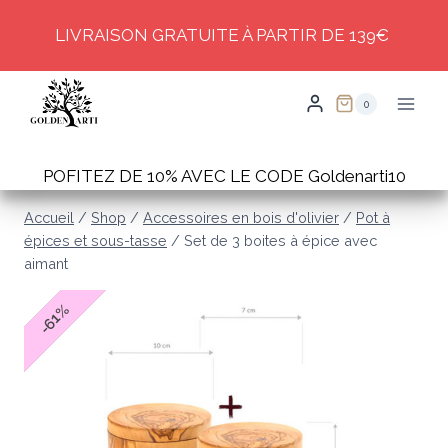
Skip
LIVRAISON GRATUITE À PARTIR DE 139€
to
content
0
POFITEZ DE 10% AVEC LE CODE Goldenarti10
Accueil
/
Shop
/
Accessoires en bois d'olivier
/
Pot à
épices et sous-tasse
/
Set de 3 boites à épice avec
aimant
%
61
-