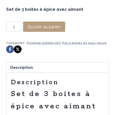
prix
prix
Set de 3 boites à épice avec aimant
initial
actuel
était :
est :
quantité
Ajouter au panier
89,99 €.
34,99 €.
de
Set
Catégories :
Package Golden Arti
,
Pot à épices et sous-tasse
de
3
boites
à
Description
épice
avec
Description
aimant
Set de 3 boites à
épice avec aimant